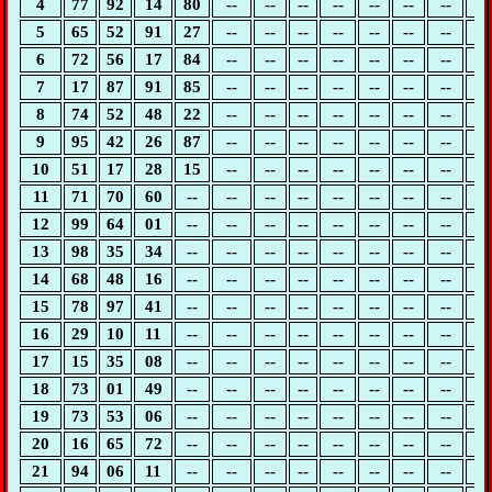
4
77
92
14
80
--
--
--
--
--
--
--
--
5
65
52
91
27
--
--
--
--
--
--
--
--
6
72
56
17
84
--
--
--
--
--
--
--
--
7
17
87
91
85
--
--
--
--
--
--
--
--
8
74
52
48
22
--
--
--
--
--
--
--
--
9
95
42
26
87
--
--
--
--
--
--
--
--
10
51
17
28
15
--
--
--
--
--
--
--
--
11
71
70
60
--
--
--
--
--
--
--
--
--
12
99
64
01
--
--
--
--
--
--
--
--
--
13
98
35
34
--
--
--
--
--
--
--
--
--
14
68
48
16
--
--
--
--
--
--
--
--
--
15
78
97
41
--
--
--
--
--
--
--
--
--
16
29
10
11
--
--
--
--
--
--
--
--
--
17
15
35
08
--
--
--
--
--
--
--
--
--
18
73
01
49
--
--
--
--
--
--
--
--
--
19
73
53
06
--
--
--
--
--
--
--
--
--
20
16
65
72
--
--
--
--
--
--
--
--
--
21
94
06
11
--
--
--
--
--
--
--
--
--