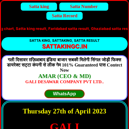
Satta king
Satta Number
Satta Record
 chart, Satta king result, Faridabad satta result, Ghaziabad satta result, S
SATTA KING, SATTAKING, SATTA RESULT
SATTAKINGC.IN
गली दिसावर ग़ज़िआबाद इंडिया बाजार सबकी मिलेगी सिंगल जोड़ी फिक्स
डायरेक्ट सट्टा कंपनी से लीक गेम 101% Guaranteed पास Contect
Now
AMAR (CEO & MD)
GALI DESAWAR COMPANY PVT LTD..
WhatsApp
Thursday 27th of April 2023
GALI